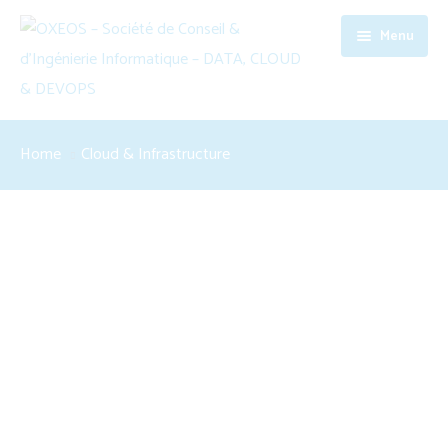
Menu
Accueil
Home
Cloud & Infrastructure
Société
Expertises
Contact
Data, Cloud & DevOps
Software Engineering
Conseil en management